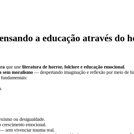
ensando a educação através do h
ora
que une
literatura de horror, folclore e educação emocional
.
a sem moralismo
— despertando imaginação e reflexão por meio de hist
s fundamentais:
a.
exismo ou desigualdade.
o crescimento emocional.
— sem vivenciar trauma real.