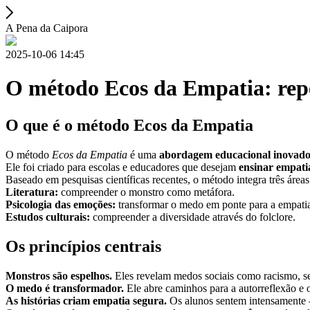
A Pena da Caipora
2025-10-06 14:45
O método Ecos da Empatia: rep
O que é o método Ecos da Empatia
O método
Ecos da Empatia
é uma
abordagem educacional inovad
Ele foi criado para escolas e educadores que desejam
ensinar empati
Baseado em pesquisas científicas recentes, o método integra três área
Literatura:
compreender o monstro como metáfora.
Psicologia das emoções:
transformar o medo em ponte para a empati
Estudos culturais:
compreender a diversidade através do folclore.
Os princípios centrais
Monstros são espelhos.
Eles revelam medos sociais como racismo, s
O medo é transformador.
Ele abre caminhos para a autorreflexão e 
As histórias criam empatia segura.
Os alunos sentem intensamente 