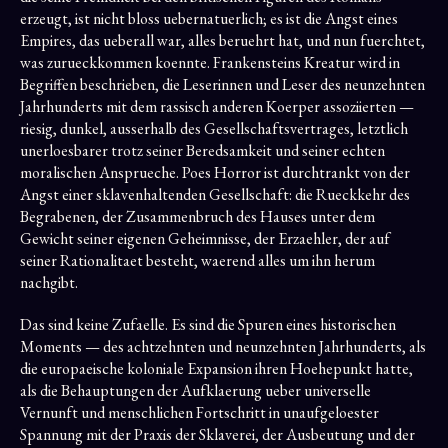
erzeugt, ist nicht bloss uebernatuerlich; es ist die Angst eines
Empires, das ueberall war, alles beruehrt hat, und nun fuerchtet,
was zurueckkommen koennte. Frankensteins Kreatur wird in
Begriffen beschrieben, die Leserinnen und Leser des neunzehnten
Jahrhunderts mit dem rassisch anderen Koerper assoziierten —
riesig, dunkel, ausserhalb des Gesellschaftsvertrages, letztlich
unerloesbarer trotz seiner Beredsamkeit und seiner echten
moralischen Ansprueche. Poes Horror ist durchtrankt von der
Angst einer sklavenhaltenden Gesellschaft: die Rueckkehr des
Begrabenen, der Zusammenbruch des Hauses unter dem
Gewicht seiner eigenen Geheimnisse, der Erzaehler, der auf
seiner Rationalitaet besteht, waerend alles um ihn herum
nachgibt.
Das sind keine Zufaelle. Es sind die Spuren eines historischen
Moments — des achtzehnten und neunzehnten Jahrhunderts, als
die europaeische koloniale Expansion ihren Hoehepunkt hatte,
als die Behauptungen der Aufklaerung ueber universelle
Vernunft und menschlichen Fortschritt in unaufgeloester
Spannung mit der Praxis der Sklaverei, der Ausbeutung und der