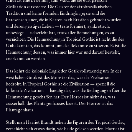
schuetzt eine Beziehung zum Wald, die die europaeische
Zivilisation zerstoerte. Die Geister der afrobrasilianischen
Tradition sind keine fremden Eindringlinge; sie sind die
Praesenzen jener, die in Ketten nach Brasilien gebracht wurden
und deren geistiges Leben — transformiert, synkretisch,
unbesiegt — ueberlebt hat, trotz aller Bemuehungen, es zu
vernichten. Die Heimsuchung in Tropical Gothic ist nicht die des
Unbekannten, das kommt, um das Bekannte zu stoeren. Es ist die
Heimsuchung dessen, was immer hier war und darauf besteht,
anerkannt zu werden.
Das kehrt die koloniale Logik der Gotik vollstaendig um. In der
westlichen Gotik ist das Monster das, was die Zivilisation
bedroht. In Tropical Gothic ist die Zivilisation — speziell die
koloniale Zivilisation — haeufig das, was die Bedingungen fuer die
Heimsuchung geschaffen hat. Der Horror ist nicht das, was
ausserhalb des Plantagenhauses lauert. Der Horror ist das
Plantagenhaus.
Stellt man Harriet Brandt neben die Figuren des Tropical Gothic,
verschiebt sich etwas darin, wie beide gelesen werden. Harriet ist