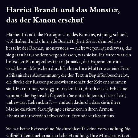
Harriet Brandt und das Monster,
das der Kanon erschuf
Harriet Brandt, die Protagonistin des Romans, ist jung, schoen,
wohlhabend und ohne jede Boshaftigkeit. Sie ist dennoch, so
besteht der Roman, monstruoes — nicht wegen irgendetwas, das
sie getan hat, sondern wegen dessen, was sie ist. Ihr Vater war ein
britischer Plantagenbesitzer in Jamaika, der Experimente an
versklavten Menschen durchfuehrte. Ihre Mutter war eine Frau
afrikanischer Abstammung, die der Text in Begriffen beschreibt,
die direkt der Rassenpseuodwissenschaft der Zeit entnommen
sind. Harriet hat, so suggeriert der Text, durch dieses Erbe eine
vampirische Eigenschaft geerbt: Sie entzieht jenen, die sie liebt,
unbewusst Lebenskraft — einfach dadurch, dass sie in ihrer
Naehe existiert. Saeugliginge erkranken in ihren Armen.
Ehemannaer werden schwaecher. Freunde verlassen uns.
Sie hat keine Reisszaehne. Sie durchlaeuft keine Verwandlung. Sie
vollzieht keine uebernatuerliche Handlung. Ihre Monstruositaet