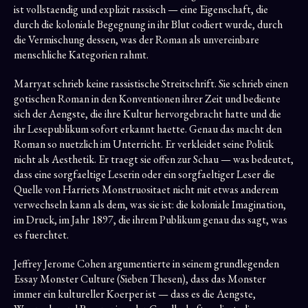
ist vollstaendig und explizit rassisch — eine Eigenschaft, die
durch die koloniale Begegnung in ihr Blut codiert wurde, durch
die Vermischung dessen, was der Roman als unvereinbare
menschliche Kategorien rahmt.
Marryat schrieb keine rassistische Streitschrift. Sie schrieb einen
gotischen Roman in den Konventionen ihrer Zeit und bediente
sich der Aengste, die ihre Kultur hervorgebracht hatte und die
ihr Lesepublikum sofort erkannt haette. Genau das macht den
Roman so nuetzlich im Unterricht. Er verkleidet seine Politik
nicht als Aesthetik. Er traegt sie offen zur Schau — was bedeutet,
dass eine sorgfaeltige Leserin oder ein sorgfaeltiger Leser die
Quelle von Harriets Monstruositaet nicht mit etwas anderem
verwechseln kann als dem, was sie ist: die koloniale Imagination,
im Druck, im Jahr 1897, die ihrem Publikum genau das sagt, was
es fuerchtet.
Jeffrey Jerome Cohen argumentierte in seinem grundlegenden
Essay Monster Culture (Sieben Thesen), dass das Monster
immer ein kultureller Koerper ist — dass es die Aengste,