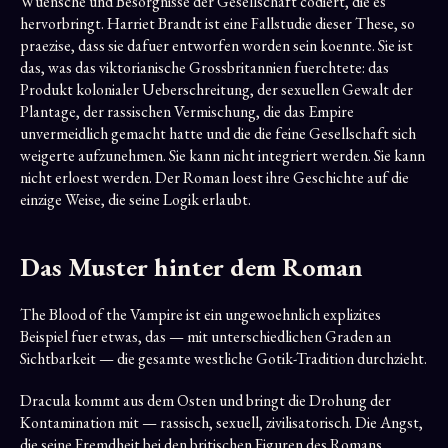
Wuensche und Besorgnisse der Gesellschaft codiert, die es
hervorbringt. Harriet Brandt ist eine Fallstudie dieser These, so
praezise, dass sie dafuer entworfen worden sein koennte. Sie ist
das, was das viktorianische Grossbritannien fuerchtete: das
Produkt kolonialer Ueberschreitung, der sexuellen Gewalt der
Plantage, der rassischen Vermischung, die das Empire
unvermeidlich gemacht hatte und die die feine Gesellschaft sich
weigerte aufzunehmen. Sie kann nicht integriert werden. Sie kann
nicht erloest werden. Der Roman loest ihre Geschichte auf die
einzige Weise, die seine Logik erlaubt.
Das Muster hinter dem Roman
The Blood of the Vampire ist ein ungewoehnlich explizites
Beispiel fuer etwas, das — mit unterschiedlichen Graden an
Sichtbarkeit — die gesamte westliche Gotik-Tradition durchzieht.
Dracula kommt aus dem Osten und bringt die Drohung der
Kontamination mit — rassisch, sexuell, zivilisatorisch. Die Angst,
die seine Fremdheit bei den britischen Figuren des Romans