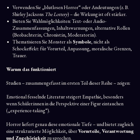
Verwenden Sie „blutlosen Horror“ oder Andeutungen (z. B.
Shirley Jacksons
The Lottery
) – die Wirkung ist oft stärker.
Bieten Sie Wahlmöglichkeiten: Text- oder Audio-
Zusammenfassungen, Inhaltswarnungen, alternative Rollen
(Beobachter:in, Chronist:in, Moderator:in).
Thematisieren Sie Monster als
Symbole
, nicht als
Schockeffekt: für Vorurteil, Anpassung, moralische Grenzen,
Trauer.
Warum das funktioniert
Studien – zusammengefasst im ersten Teil dieser Reihe – zeigen:
Emotional fesselnde Literatur steigert Empathie, besonders
wenn Schüler:innen in die Perspektive einer Figur eintauchen
(„experience-taking“).
Horror liefert genau diese emotionale Tiefe – und bietet zugleich
eine strukturierte Möglichkeit, über
Vorurteile, Verantwortung
und Zugehörigkeit
zu sprechen.